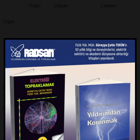
Adayı
Çalışan
Çalışanı
Diğer :
Eski çalışansanız lütfen aşağıdaki kısımları
doldurunuz.
Çalıştığınız Yıllar