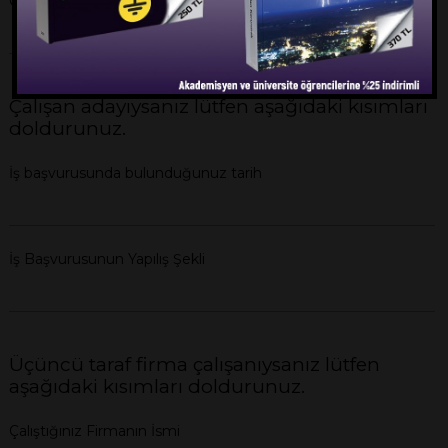
Çalıştığınız Birim
Çalışan adayıysanız lütfen aşağıdaki kısımları
doldurunuz.
İş başvurusunda bulunduğunuz tarih
İş Başvurusunun Yapılış Şekli
Üçüncü taraf firma çalışanıysanız lütfen
aşağıdaki kısımları doldurunuz.
Çalıştığınız Firmanın İsmi