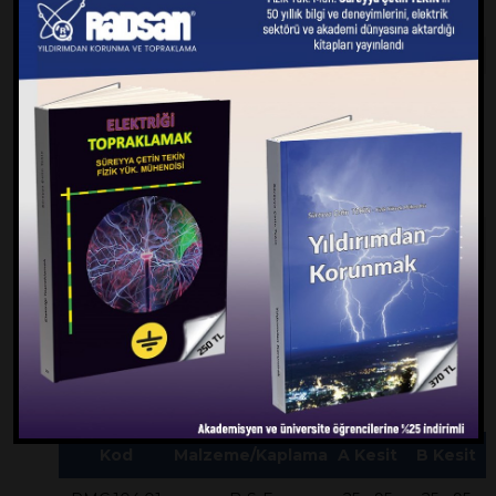
DOKÜMAN
TS EN 62561
Bu ürünün kalite belgesi için lütfen mail
atınız.
Paralel PMC Bağlantı
Elemanları
Kod
Malzeme/Kaplama
A Kesit
B Kesit