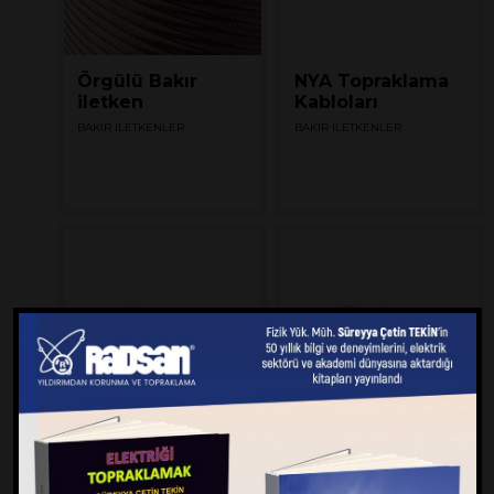
Örgülü Bakır
NYA Topraklama
iletken
Kabloları
BAKIR İLETKENLER
BAKIR İLETKENLER
NYAF Esnek
NYY Topraklama
Topraklama
Kabloları’’Çift
Kabloları
İzoleli’’