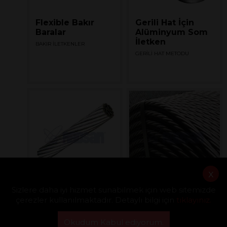
Flexible Bakır
Gerili Hat İçin
Baralar
Alüminyum Som
İletken
BAKIR İLETKENLER
GERİLİ HAT METODU
x
Gerili Hat İçin
Gerili Hat İçin
Sizlere daha iyi hizmet sunabilmek için web sitemizde
Alüminyum
Monotron İletken
çerezler kullanılmaktadır. Detaylı bilgi için
tıklayınız.
Örgülü İletken
GERİLİ HAT METODU
GERİLİ HAT METODU
Okudum Kabul ediyorum.